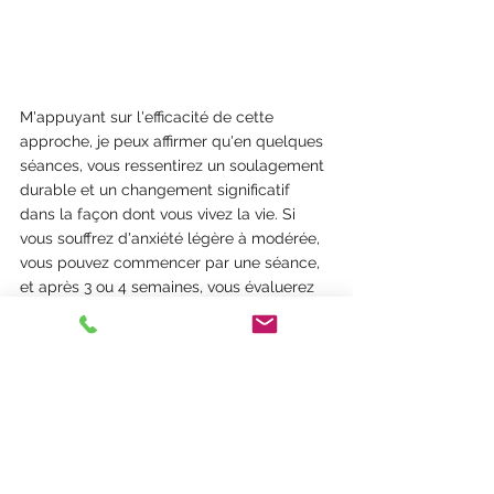
M'appuyant sur l'efficacité de cette 
approche, je peux affirmer qu'en quelques 
séances, vous ressentirez un soulagement 
durable et un changement significatif 
dans la façon dont vous vivez la vie. Si 
vous souffrez d'anxiété légère à modérée, 
vous pouvez commencer par une séance, 
et après 3 ou 4 semaines, vous évaluerez 
si vous en avez besoin d'une seconde. Si 
vous ressentez une anxiété modérée à 
sévère, je suggère de réaliser 3 séances 
pour développer de nouvelles 
compétences d'adaptation solides afin de 
mieux vous soutenir dans votre vie 
quotidienne, puis en mesurant vos 
progrès, vous évaluerez si vous avez 