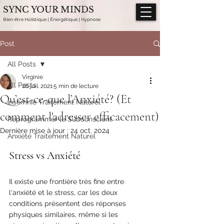
SYNC YOUR MINDS
Bien-être Holistique | Énergétique | Hypnose
Post
All Posts
Virginie
All Posts
26 juil. 2021
5 min de lecture
Qu’est-ce-que l’Anxiété? (Et
Insomnie Traitement Naturel
comment l'adresser efficacement)
Reprogrammer le Subconscient
Dernière mise à jour :
24 oct. 2024
Anxiété Traitement Naturel
Stress vs Anxiété
Il existe une frontière très fine entre 
l'anxiété et le stress, car les deux 
conditions présentent des réponses 
physiques similaires, même si les 