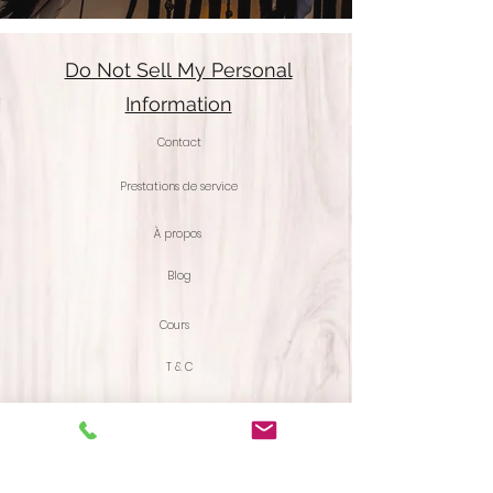
PSYCH-K!
Do Not Sell My Personal
Information
Contact
Prestations de service
À propos
Blog
Cours
T & C
Reçois nos dernières actualités