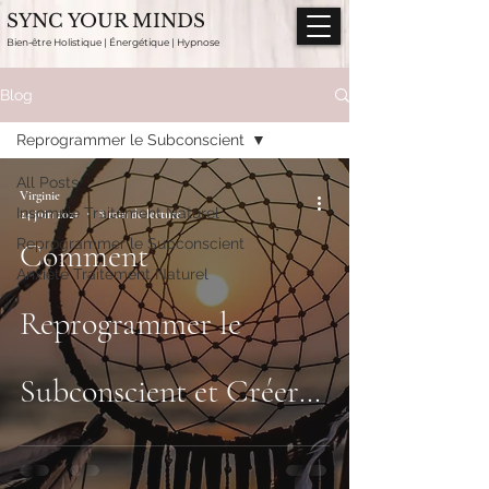
SYNC YOUR MINDS
Bien-être Holistique | Énergétique | Hypnose
Blog
Reprogrammer le Subconscient
All Posts
Virginie
Insomnie Traitement Naturel
24 juin 2021
8 min de lecture
Reprogrammer le Subconscient
Comment
Anxiété Traitement Naturel
Reprogrammer le
Subconscient et Créer
Une Vie de Rêve avec